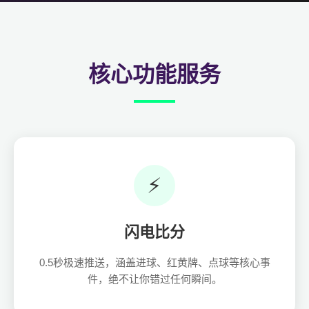
核心功能服务
⚡
闪电比分
0.5秒极速推送，涵盖进球、红黄牌、点球等核心事
件，绝不让你错过任何瞬间。