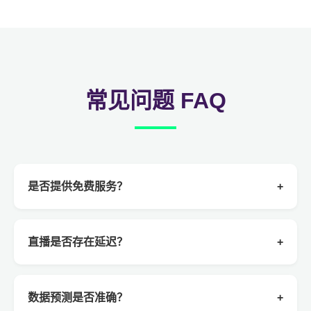
常见问题 FAQ
是否提供免费服务？
+
直播是否存在延迟？
+
数据预测是否准确？
+