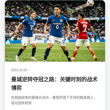
2023-10-24
曼城逆转夺冠之路：关键时刻的战术
博弈
在刚刚结束的巅峰对决中，曼城凭借下半场的精准换人，
成功逆转局势...