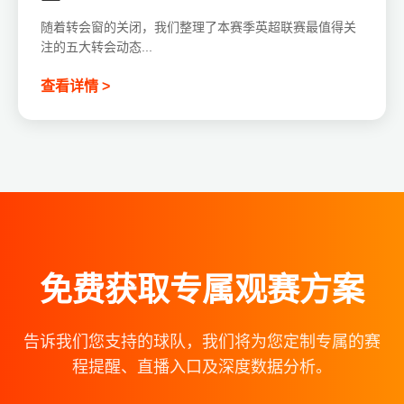
随着转会窗的关闭，我们整理了本赛季英超联赛最值得关
注的五大转会动态...
查看详情 >
免费获取专属观赛方案
告诉我们您支持的球队，我们将为您定制专属的赛
程提醒、直播入口及深度数据分析。