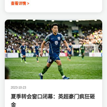
查看详情 >
2023-10-23
夏季转会窗口闭幕：英超豪门疯狂砸
金