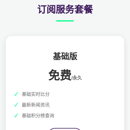
订阅服务套餐
基础版
免费
/永久
基础实时比分
最新新闻资讯
基础积分榜查询