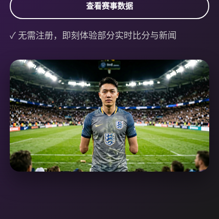
查看赛事数据
✓ 无需注册，即刻体验部分实时比分与新闻