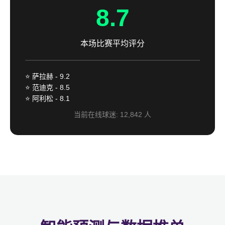
8.7
本场比赛平均评分
⭐ 萨拉赫 - 9.2
⭐ 范迪克 - 8.5
⭐ 阿利松 - 8.1
当前在线球迷: 12,842 人