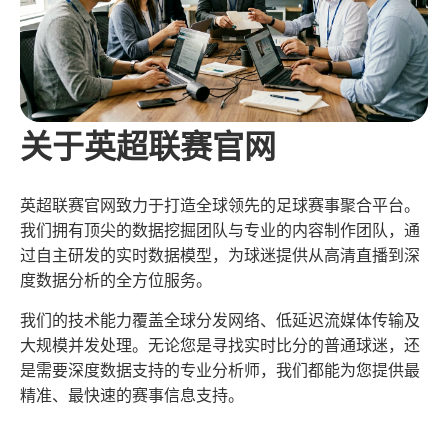
关于英超联赛官网
英超联赛官网致力于打造全球领先的足球赛事聚合平台。
我们拥有顶尖的数据挖掘团队与专业的内容制作团队，通
过自主研发的实时数据模型，为球迷提供从高清直播到深
度数据分析的全方位服务。
我们的技术能力覆盖全球分发网络、低延迟流媒体传输及
大规模并发处理。无论您是寻找实时比分的普通球迷，还
是需要深度数据支持的专业分析师，我们都能为您提供最
精准、最快速的赛事信息支持。