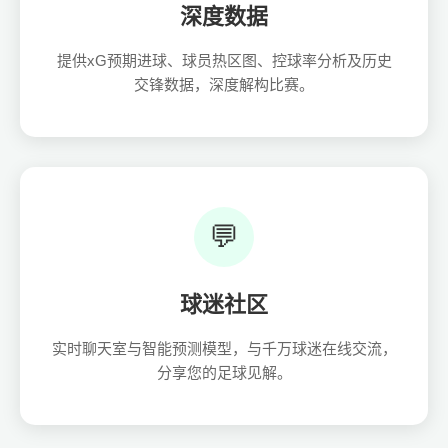
深度数据
提供xG预期进球、球员热区图、控球率分析及历史
交锋数据，深度解构比赛。
💬
球迷社区
实时聊天室与智能预测模型，与千万球迷在线交流，
分享您的足球见解。