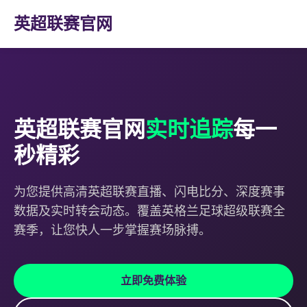
英超联赛官网
英超联赛官网
实时追踪
每一
秒精彩
为您提供高清英超联赛直播、闪电比分、深度赛事
数据及实时转会动态。覆盖英格兰足球超级联赛全
赛季，让您快人一步掌握赛场脉搏。
立即免费体验