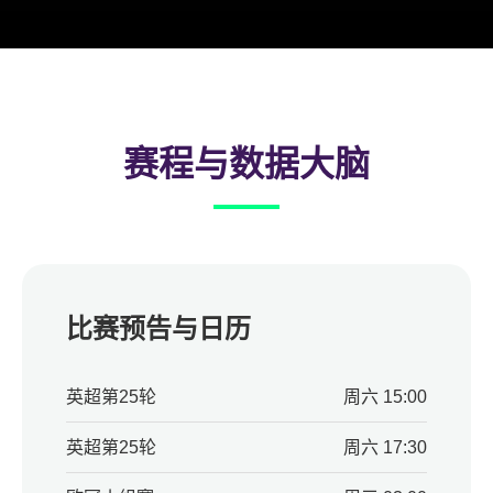
赛程与数据大脑
比赛预告与日历
英超第25轮
周六 15:00
英超第25轮
周六 17:30