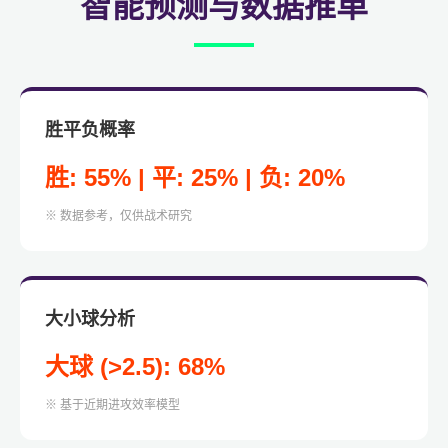
智能预测与数据推单
胜平负概率
胜: 55% | 平: 25% | 负: 20%
※ 数据参考，仅供战术研究
大小球分析
大球 (>2.5): 68%
※ 基于近期进攻效率模型