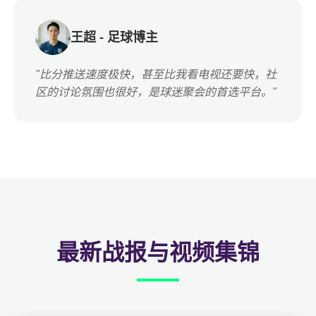
王超 - 足球博主
"比分推送速度极快，甚至比我看电视还要快，社
区的讨论氛围也很好，是球迷聚会的首选平台。"
最新战报与视频集锦