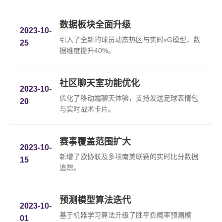
数据板块全面升级
2023-10-
引入了全新的球员动态热区与实时xG模型，数
25
据维度提升40%。
社区聊天室功能优化
2023-10-
优化了移动端聊天体验，支持发送足球表情包
20
与实时战术卡片。
赛事覆盖范围扩大
2023-10-
新增了欧协联及多项南美联赛的实时比分数据
15
追踪。
预测模型算法迭代
2023-10-
基于机器学习算法升级了胜平负概率预测模
01