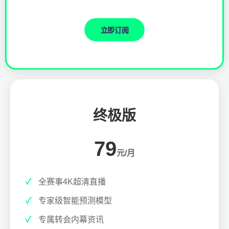
立即订阅
终极版
79
元/月
全赛事4K超清直播
专家级智能预测模型
专属转会内幕资讯