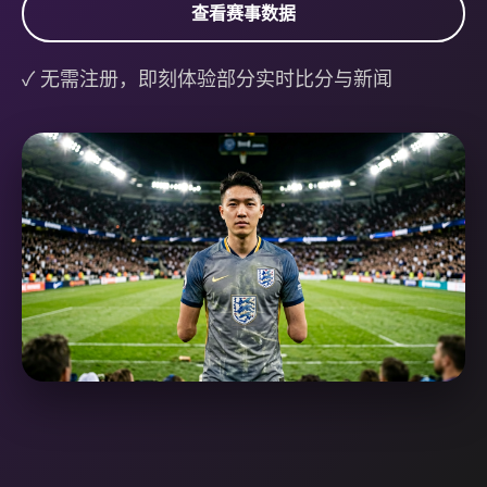
查看赛事数据
✓ 无需注册，即刻体验部分实时比分与新闻