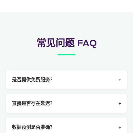
常见问题 FAQ
是否提供免费服务？
+
直播是否存在延迟？
+
数据预测是否准确？
+