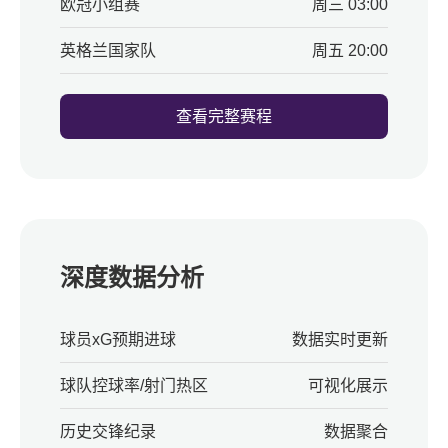
欧冠小组赛
周三 03:00
英格兰国家队
周五 20:00
查看完整赛程
深度数据分析
球员xG预期进球
数据实时更新
球队控球率/射门热区
可视化展示
历史交锋纪录
数据聚合