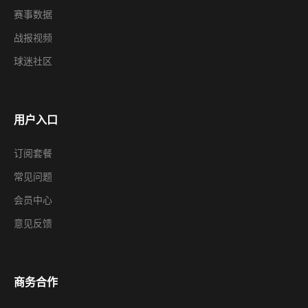
赛事数据
战报视频
球迷社区
用户入口
订阅套餐
常见问题
会员中心
意见反馈
商务合作