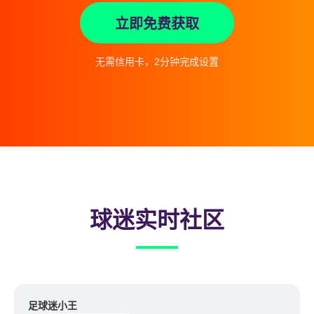
立即免费获取
无需信用卡，2分钟完成设置
球迷实时社区
足球迷小王