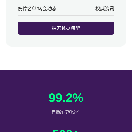
伤停名单/转会动态
权威资讯
探索数据模型
99.2%
直播连接稳定性