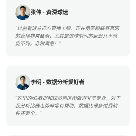
张伟 - 资深球迷
"以前看球总担心直播卡顿，现在用英超联赛官网
的直播非常丝滑，尤其是进球瞬间的延迟几乎感
觉不到，非常满意！"
李明 - 数据分析爱好者
"这里的xG数据和球员热区图做得非常专业，对于
我分析比赛走势非常有帮助，数据比很多付费软
件还要全。"