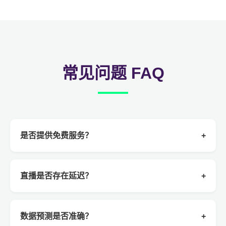
常见问题 FAQ
是否提供免费服务？
+
直播是否存在延迟？
+
数据预测是否准确？
+