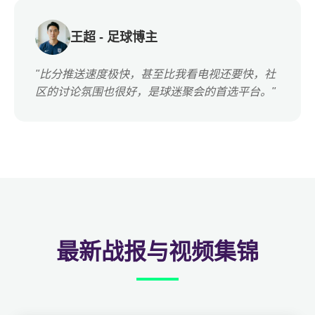
王超 - 足球博主
"比分推送速度极快，甚至比我看电视还要快，社
区的讨论氛围也很好，是球迷聚会的首选平台。"
最新战报与视频集锦