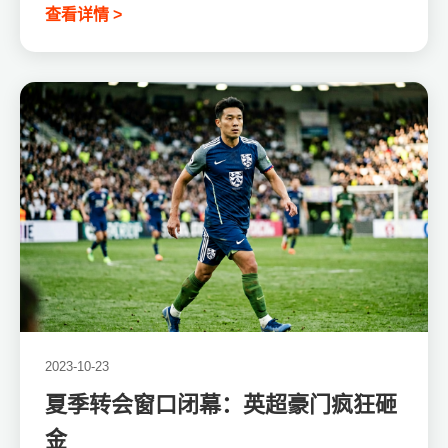
查看详情 >
2023-10-23
夏季转会窗口闭幕：英超豪门疯狂砸
金