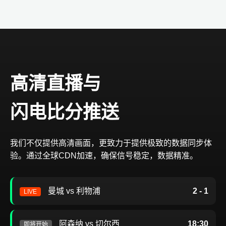
高清直播与
闪电比分推送
我们不仅提供高清画面，更致力于提供极致的数据同步体
验。通过全球CDN加速，确保信号稳定，数据精准。
曼城 vs 利物浦
2 - 1
LIVE
阿森纳 vs 切尔西
18:30
即将开始