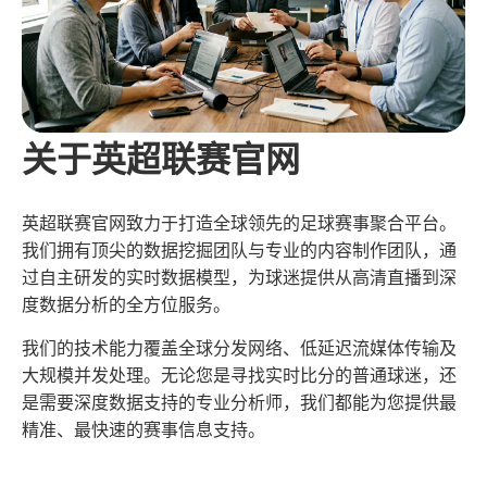
关于英超联赛官网
英超联赛官网致力于打造全球领先的足球赛事聚合平台。
我们拥有顶尖的数据挖掘团队与专业的内容制作团队，通
过自主研发的实时数据模型，为球迷提供从高清直播到深
度数据分析的全方位服务。
我们的技术能力覆盖全球分发网络、低延迟流媒体传输及
大规模并发处理。无论您是寻找实时比分的普通球迷，还
是需要深度数据支持的专业分析师，我们都能为您提供最
精准、最快速的赛事信息支持。