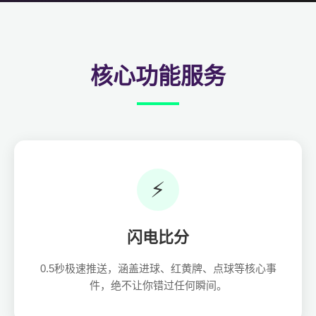
核心功能服务
⚡
闪电比分
0.5秒极速推送，涵盖进球、红黄牌、点球等核心事
件，绝不让你错过任何瞬间。