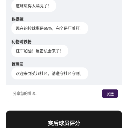
这球进得太漂亮了！
数据控
现在的控球率是65%，完全是压着打。
利物浦铁粉
红军加油！反击机会来了！
管理员
欢迎来到英超社区，请遵守社区守则。
发送
赛后球员评分