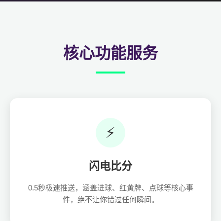
核心功能服务
⚡
闪电比分
0.5秒极速推送，涵盖进球、红黄牌、点球等核心事
件，绝不让你错过任何瞬间。