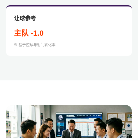
让球参考
主队 -1.0
※ 基于控球与射门转化率