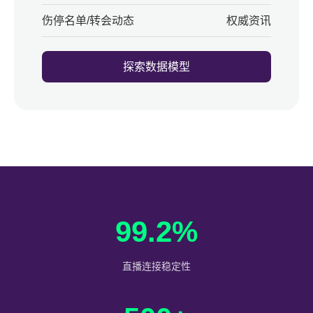
伤停名单/转会动态
权威资讯
探索数据模型
99.2%
直播连接稳定性