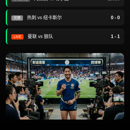
热刺 vs 纽卡斯尔
0 - 0
完赛
曼联 vs 狼队
1 - 1
LIVE