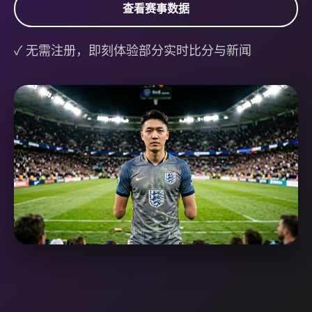
查看赛事数据
✓ 无需注册，即刻体验部分实时比分与新闻