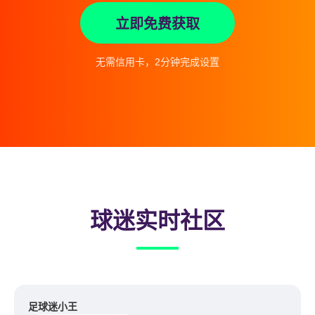
立即免费获取
无需信用卡，2分钟完成设置
球迷实时社区
足球迷小王