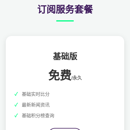
订阅服务套餐
基础版
免费
/永久
基础实时比分
最新新闻资讯
基础积分榜查询