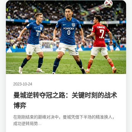
2023-10-24
曼城逆转夺冠之路：关键时刻的战术
博弈
在刚刚结束的巅峰对决中，曼城凭借下半场的精准换人，
成功逆转局势...