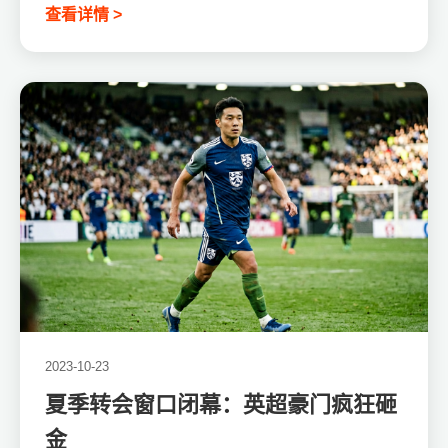
查看详情 >
2023-10-23
夏季转会窗口闭幕：英超豪门疯狂砸
金