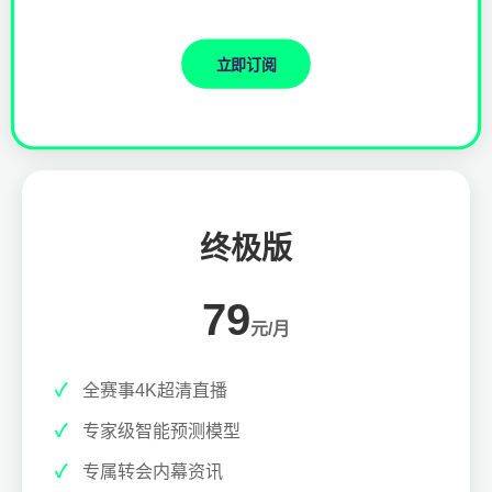
立即订阅
终极版
79
元/月
全赛事4K超清直播
专家级智能预测模型
专属转会内幕资讯