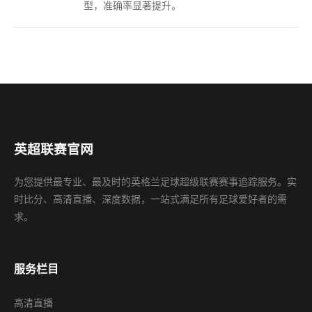
型，准确率显著提升。
英超联赛官网
为您提供最专业、最及时的英格兰足球超级联赛赛事追踪服务。实
时比分、高清直播、深度数据，一站式满足所有足球爱好者的需
求。
服务栏目
高清直播