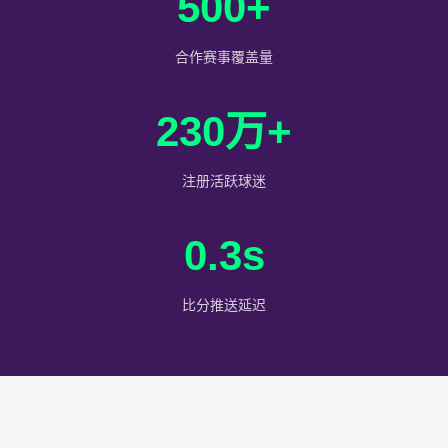
500+
合作赛事覆盖量
230万+
注册活跃球迷
0.3s
比分推送延迟