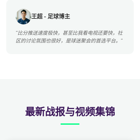
王超 - 足球博主
"比分推送速度极快，甚至比我看电视还要快，社
区的讨论氛围也很好，是球迷聚会的首选平台。"
最新战报与视频集锦