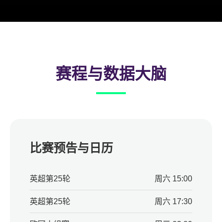
赛程与数据大脑
比赛预告与日历
英超第25轮
周六 15:00
英超第25轮
周六 17:30