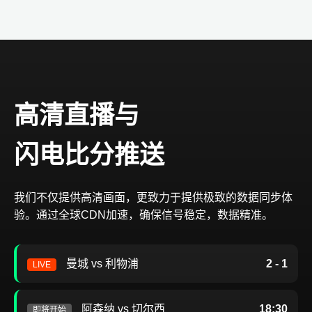
高清直播与
闪电比分推送
我们不仅提供高清画面，更致力于提供极致的数据同步体
验。通过全球CDN加速，确保信号稳定，数据精准。
曼城 vs 利物浦
2 - 1
LIVE
阿森纳 vs 切尔西
18:30
即将开始