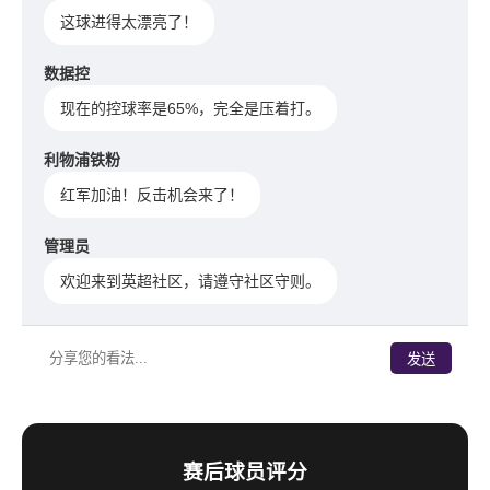
这球进得太漂亮了！
数据控
现在的控球率是65%，完全是压着打。
利物浦铁粉
红军加油！反击机会来了！
管理员
欢迎来到英超社区，请遵守社区守则。
发送
赛后球员评分