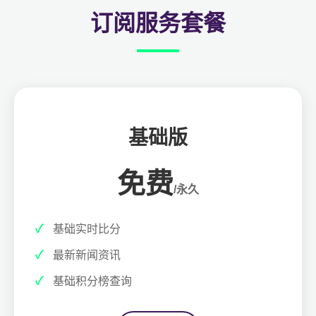
订阅服务套餐
基础版
免费
/永久
基础实时比分
最新新闻资讯
基础积分榜查询