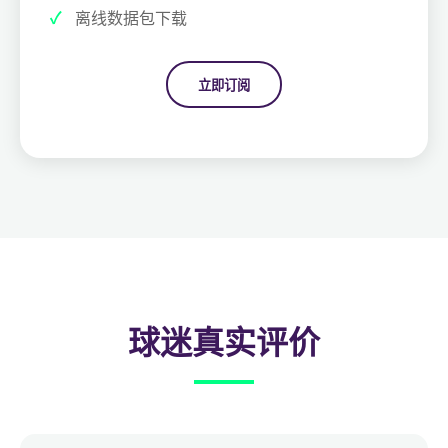
离线数据包下载
立即订阅
球迷真实评价