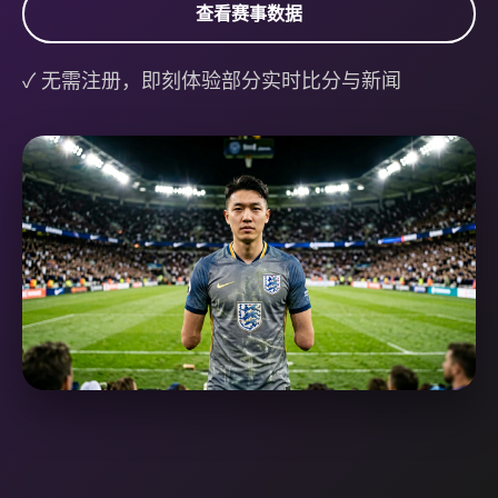
查看赛事数据
✓ 无需注册，即刻体验部分实时比分与新闻