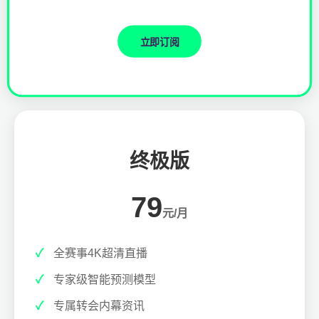
立即订阅
终极版
79
元/月
全赛事4K超清直播
专家级智能预测模型
专属转会内幕资讯