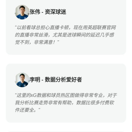
张伟 - 资深球迷
"以前看球总担心直播卡顿，现在用英超联赛官网
的直播非常丝滑，尤其是进球瞬间的延迟几乎感
觉不到，非常满意！"
李明 - 数据分析爱好者
"这里的xG数据和球员热区图做得非常专业，对于
我分析比赛走势非常有帮助，数据比很多付费软
件还要全。"