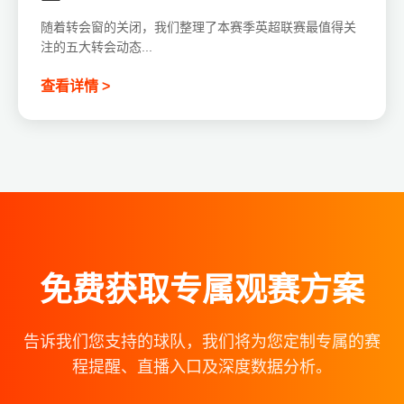
随着转会窗的关闭，我们整理了本赛季英超联赛最值得关
注的五大转会动态...
查看详情 >
免费获取专属观赛方案
告诉我们您支持的球队，我们将为您定制专属的赛
程提醒、直播入口及深度数据分析。