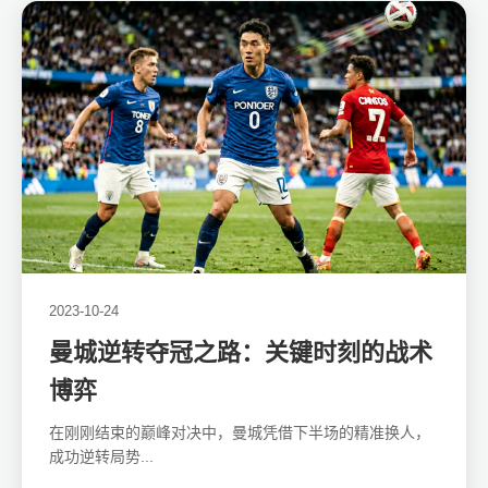
2023-10-24
曼城逆转夺冠之路：关键时刻的战术
博弈
在刚刚结束的巅峰对决中，曼城凭借下半场的精准换人，
成功逆转局势...