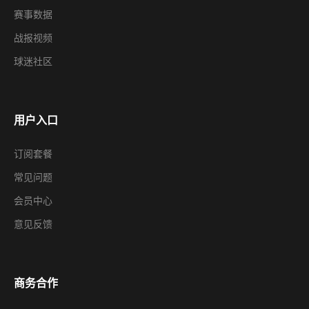
赛事数据
战报视频
球迷社区
用户入口
订阅套餐
常见问题
会员中心
意见反馈
商务合作