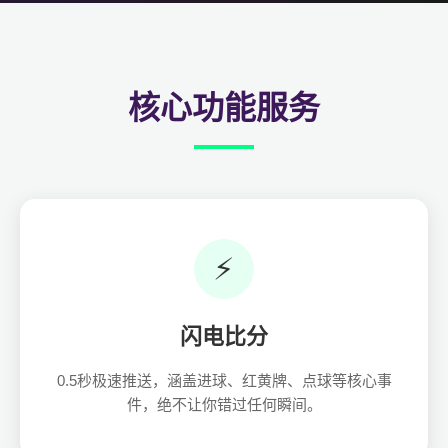
核心功能服务
⚡
闪电比分
0.5秒极速推送，涵盖进球、红黄牌、点球等核心事
件，绝不让你错过任何瞬间。