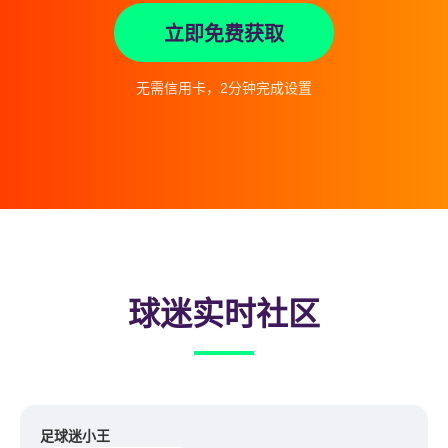
立即免费获取
无需信用卡，2分钟完成设置
球迷实时社区
足球迷小王