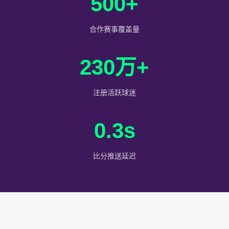
500+
合作赛事覆盖量
230万+
注册活跃球迷
0.3s
比分推送延迟