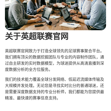
关于英超联赛官网
英超联赛官网致力于打造全球领先的足球赛事聚合平台。
我们拥有顶尖的数据挖掘团队与专业的内容制作团队，通
过自主研发的实时数据模型，为球迷提供从高清直播到深
度数据分析的全方位服务。
我们的技术能力覆盖全球分发网络、低延迟流媒体传输及
大规模并发处理。无论您是寻找实时比分的普通球迷，还
是需要深度数据支持的专业分析师，我们都能为您提供最
精准、最快速的赛事信息支持。