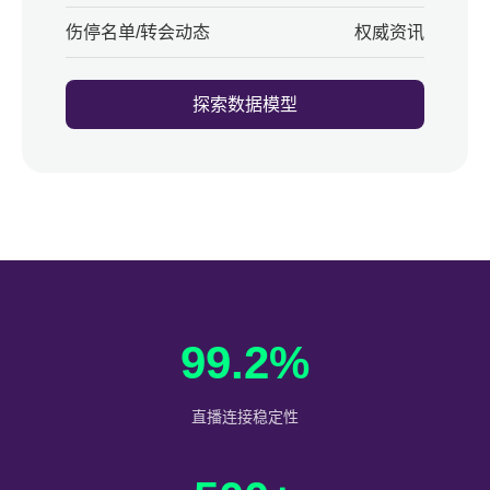
伤停名单/转会动态
权威资讯
探索数据模型
99.2%
直播连接稳定性