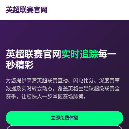
英超联赛官网
英超联赛官网
实时追踪
每一
秒精彩
为您提供高清英超联赛直播、闪电比分、深度赛事
数据及实时转会动态。覆盖英格兰足球超级联赛全
赛季，让您快人一步掌握赛场脉搏。
立即免费体验