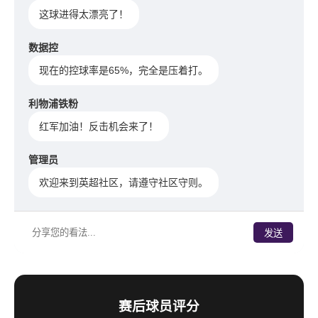
这球进得太漂亮了！
数据控
现在的控球率是65%，完全是压着打。
利物浦铁粉
红军加油！反击机会来了！
管理员
欢迎来到英超社区，请遵守社区守则。
发送
赛后球员评分