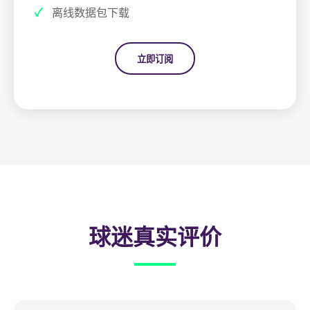
离线数据包下载
立即订阅
球迷真实评价