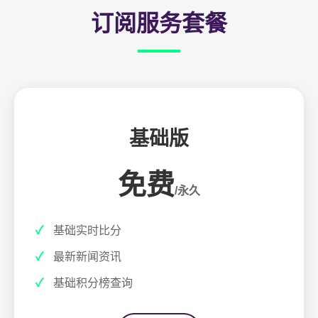
订阅服务套餐
基础版
免费
/永久
基础实时比分
最新新闻资讯
基础积分榜查询