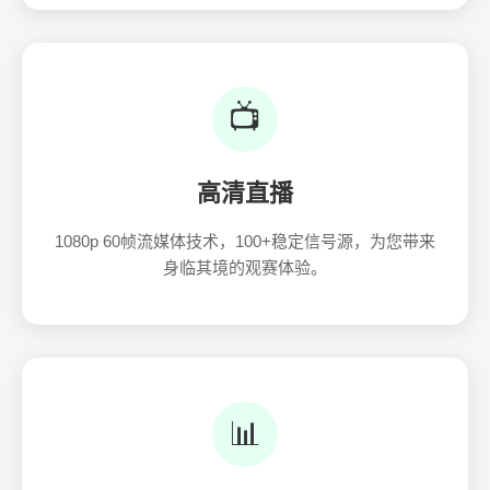
📺
高清直播
1080p 60帧流媒体技术，100+稳定信号源，为您带来
身临其境的观赛体验。
📊