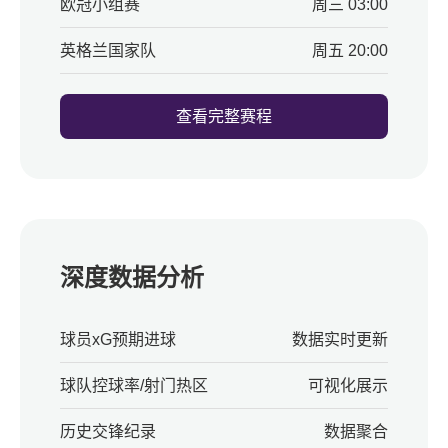
欧冠小组赛
周三 03:00
英格兰国家队
周五 20:00
查看完整赛程
深度数据分析
球员xG预期进球
数据实时更新
球队控球率/射门热区
可视化展示
历史交锋纪录
数据聚合