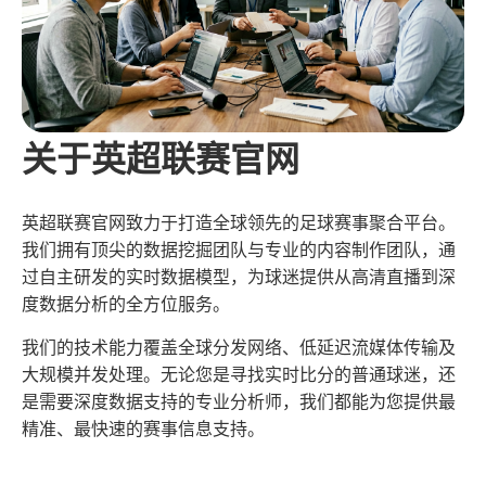
关于英超联赛官网
英超联赛官网致力于打造全球领先的足球赛事聚合平台。
我们拥有顶尖的数据挖掘团队与专业的内容制作团队，通
过自主研发的实时数据模型，为球迷提供从高清直播到深
度数据分析的全方位服务。
我们的技术能力覆盖全球分发网络、低延迟流媒体传输及
大规模并发处理。无论您是寻找实时比分的普通球迷，还
是需要深度数据支持的专业分析师，我们都能为您提供最
精准、最快速的赛事信息支持。