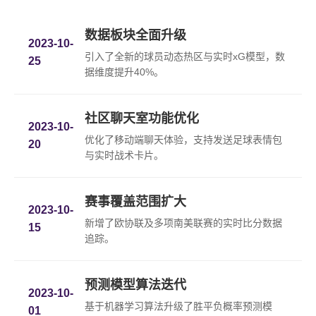
数据板块全面升级
2023-10-
引入了全新的球员动态热区与实时xG模型，数
25
据维度提升40%。
社区聊天室功能优化
2023-10-
优化了移动端聊天体验，支持发送足球表情包
20
与实时战术卡片。
赛事覆盖范围扩大
2023-10-
新增了欧协联及多项南美联赛的实时比分数据
15
追踪。
预测模型算法迭代
2023-10-
基于机器学习算法升级了胜平负概率预测模
01