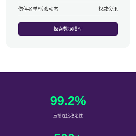
伤停名单/转会动态
权威资讯
探索数据模型
99.2%
直播连接稳定性