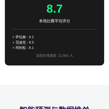
8.7
本场比赛平均评分
⭐ 萨拉赫 - 9.2
⭐ 范迪克 - 8.5
⭐ 阿利松 - 8.1
当前在线球迷: 12,842 人