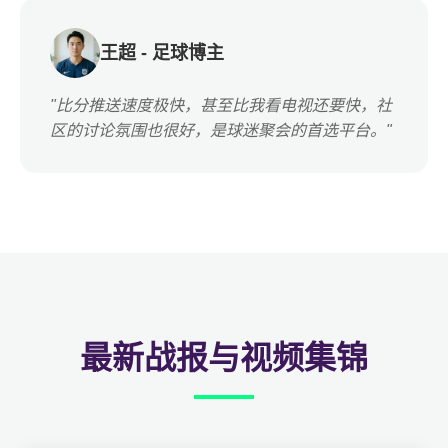
王超 - 足球博主
"比分推送速度极快，甚至比我看电视还要快，社
区的讨论氛围也很好，是球迷聚会的首选平台。"
最新战报与视频集锦