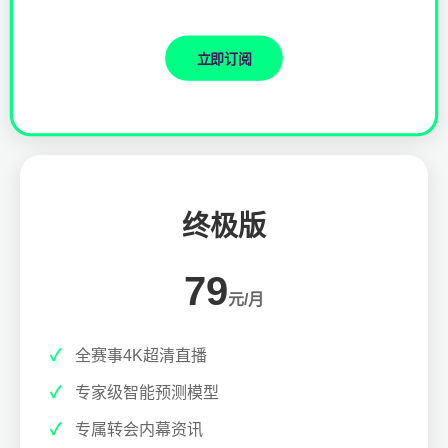
立即订阅
终极版
79
元/月
全赛事4K超清直播
专家级智能预测模型
专属转会内幕资讯