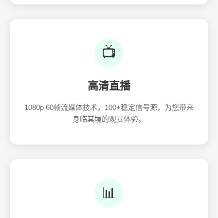
📺
高清直播
1080p 60帧流媒体技术，100+稳定信号源，为您带来
身临其境的观赛体验。
📊