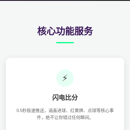
核心功能服务
⚡
闪电比分
0.5秒极速推送，涵盖进球、红黄牌、点球等核心事
件，绝不让你错过任何瞬间。