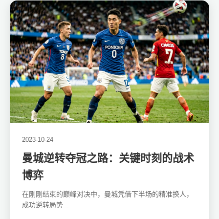
2023-10-24
曼城逆转夺冠之路：关键时刻的战术
博弈
在刚刚结束的巅峰对决中，曼城凭借下半场的精准换人，
成功逆转局势...