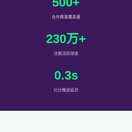
500+
合作赛事覆盖量
230万+
注册活跃球迷
0.3s
比分推送延迟