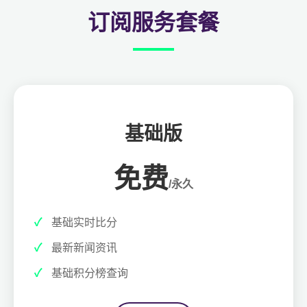
订阅服务套餐
基础版
免费
/永久
基础实时比分
最新新闻资讯
基础积分榜查询