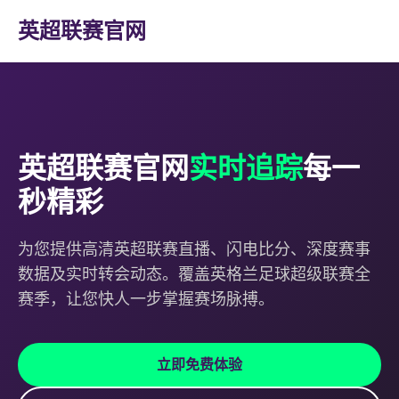
英超联赛官网
英超联赛官网
实时追踪
每一
秒精彩
为您提供高清英超联赛直播、闪电比分、深度赛事
数据及实时转会动态。覆盖英格兰足球超级联赛全
赛季，让您快人一步掌握赛场脉搏。
立即免费体验