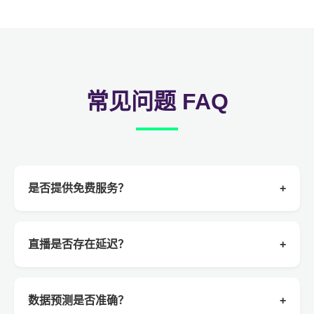
常见问题 FAQ
是否提供免费服务？
+
直播是否存在延迟？
+
数据预测是否准确？
+