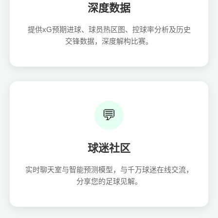
深度数据
提供xG预期进球、球员热区图、控球率分析及历史
交锋数据，深度解构比赛。
💬
球迷社区
实时聊天室与智能预测模型，与千万球迷在线交流，
分享您的足球见解。