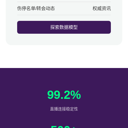
伤停名单/转会动态
权威资讯
探索数据模型
99.2%
直播连接稳定性