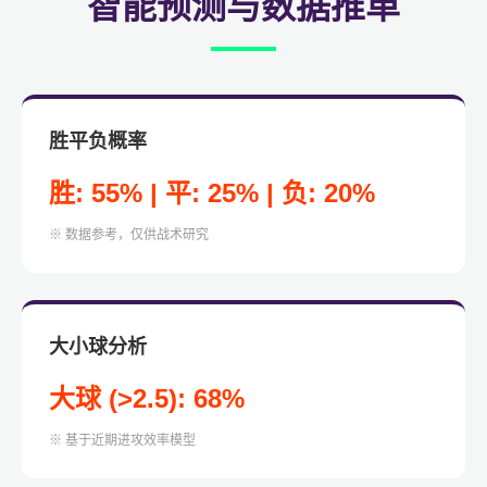
智能预测与数据推单
胜平负概率
胜: 55% | 平: 25% | 负: 20%
※ 数据参考，仅供战术研究
大小球分析
大球 (>2.5): 68%
※ 基于近期进攻效率模型